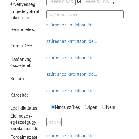
-tól
-ig
érvényesség:
Engedélyokirat
tulajdonos:
szűréshez kattintson ide...
Rendeltetés:
szűréshez kattintson ide...
Formuláció:
szűréshez kattintson ide...
Hatóanyag
összetétel:
szűréshez kattintson ide...
Kultúra:
szűréshez kattintson ide...
Károsító:
Nincs szűrés
Igen
Nem
Légi kijuttatás:
Élelmezés-
egészségügyi
várakozási idő:
szűréshez kattintson ide...
Forgalmazási