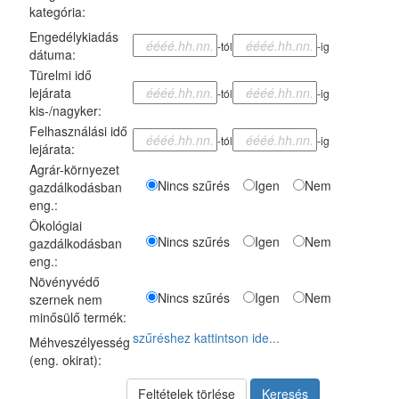
kategória:
Engedélykiadás
-tól
-ig
dátuma:
Türelmi idő
lejárata
-tól
-ig
kis-/nagyker:
Felhasználási idő
-tól
-ig
lejárata:
Agrár-környezet
Nincs szűrés
Igen
Nem
gazdálkodásban
eng.:
Ökológiai
Nincs szűrés
Igen
Nem
gazdálkodásban
eng.:
Növényvédő
Nincs szűrés
Igen
Nem
szernek nem
minősülő termék:
szűréshez kattintson ide...
Méhveszélyesség
(eng. okirat):