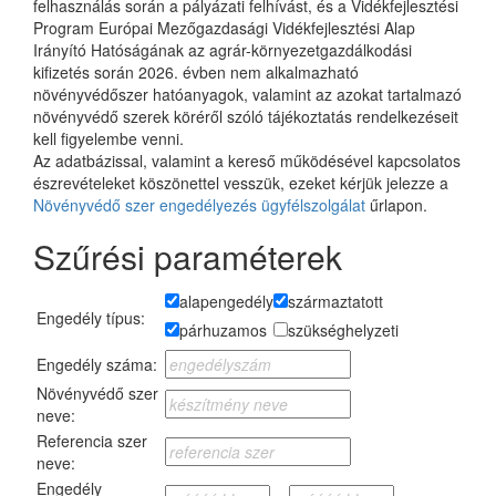
felhasználás során a pályázati felhívást, és a Vidékfejlesztési
Program Európai Mezőgazdasági Vidékfejlesztési Alap
Irányító Hatóságának az agrár-környezetgazdálkodási
kifizetés során 2026. évben nem alkalmazható
növényvédőszer hatóanyagok, valamint az azokat tartalmazó
növényvédő szerek köréről szóló tájékoztatás rendelkezéseit
kell figyelembe venni.
Az adatbázissal, valamint a kereső működésével kapcsolatos
észrevételeket köszönettel vesszük, ezeket kérjük jelezze a
Növényvédő szer engedélyezés ügyfélszolgálat
űrlapon.
Szűrési paraméterek
alapengedély
származtatott
Engedély típus:
párhuzamos
szükséghelyzeti
Engedély száma:
Növényvédő szer
neve:
Referencia szer
neve:
Engedély