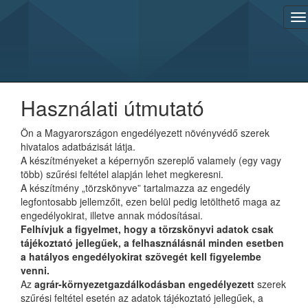
Használati útmutató
Ön a Magyarországon engedélyezett növényvédő szerek
hivatalos adatbázisát látja.
A készítményeket a képernyőn szereplő valamely (egy vagy
több) szűrési feltétel alapján lehet megkeresni.
A készítmény „törzskönyve” tartalmazza az engedély
legfontosabb jellemzőit, ezen belül pedig letölthető maga az
engedélyokirat, illetve annak módosításai.
Felhívjuk a figyelmet, hogy a törzskönyvi adatok csak
tájékoztató jellegűek, a felhasználásnál minden esetben
a hatályos engedélyokirat szövegét kell figyelembe
venni.
Az
agrár-környezetgazdálkodásban engedélyezett
szerek
szűrési feltétel esetén az adatok tájékoztató jellegűek, a